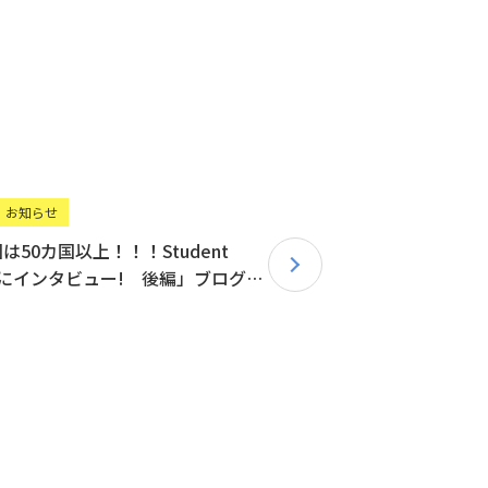
お知らせ
は50カ国以上！！！Student
んにインタビュー! 後編」ブログを
した！