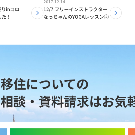
2017.12.14
りinコロ
12/7 フリーインストラクター
した！
なっちゃんのYOGAレッスン②
島移住についての
料相談・資料請求は
お気