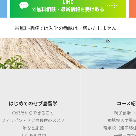
LINE
で無料相談・最新情報を受け取る
無料相談では入学の勧誘は一切いたしません。
はじめてのセブ島留学
コース紹
CxRだからできること
親子留学コ
フィリピン・セブ島移住のススメ
現地校入学準
治安と施設
現地校（親子移
よくある質問
一般留学コ