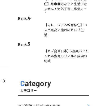
住】月●●万ないと生活でき
ません！海外子育て事情の本
音
4
Rank.
【マレーシアへ教育移住】コ
スパ最高で憧れのセレブ生
活！
5
Rank.
【セブ島×日本】2拠点バイリ
ンガル教育のリアルと成功の
秘訣
ま
Category
！
カテゴリー
セブ島親子留学・親子移住