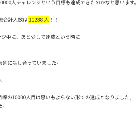
0000人チャレンジという目標も達成できたのかなと思います
総合計人数は
11288 人
！！
レンジ中に、あと少しで達成という時に
真剣に話し合っていました。
ン。
標の10000人目は思いもよらない形での達成となりました。
た。
。
。