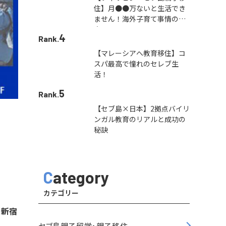
住】月●●万ないと生活でき
ません！海外子育て事情の本
音
4
Rank.
【マレーシアへ教育移住】コ
スパ最高で憧れのセレブ生
活！
5
Rank.
【セブ島×日本】2拠点バイリ
ンガル教育のリアルと成功の
秘訣
Category
カテゴリー
ら新宿
セブ島親子留学・親子移住