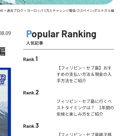
ME
>
過去ブログ
>
ヨーロッパ 1万人チャレンジ報告 ⑦スペイン/ポルトガル編
Popular Ranking
08.09
人気記事
編
1
Rank.
【フィリピン・セブ島】おす
すめの支払い方法＆現金の入
手方法をご紹介
2
Rank.
フィリピン・セブ島に行くベ
ストタイミングは？ 1年間の
気候と楽しみ方をご紹介
3
Rank.
【フィリピン・セブ島親子移