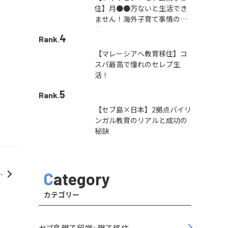
住】月●●万ないと生活でき
ません！海外子育て事情の本
音
4
Rank.
【マレーシアへ教育移住】コ
スパ最高で憧れのセレブ生
活！
5
Rank.
【セブ島×日本】2拠点バイリ
ンガル教育のリアルと成功の
秘訣
人
Category
！
カテゴリー
セブ島親子留学・親子移住