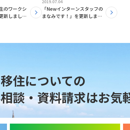
2019.07.04
生のワークシ
「Newインターンスタッフの
更新しまし
まなみです！」を更新しまし
た
島移住についての
料相談・資料請求は
お気