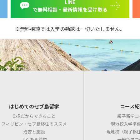
LINE
で無料相談・最新情報を受け取る
無料相談では入学の勧誘は一切いたしません。
はじめてのセブ島留学
コース紹
CxRだからできること
親子留学コ
フィリピン・セブ島移住のススメ
現地校入学準
治安と施設
現地校（親子移
よくある質問
一般留学コ