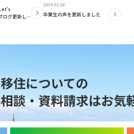
2019.02.28
t’s
卒業生の声を更新しました
」ブログ更新し
島移住についての
料相談・資料請求は
お気