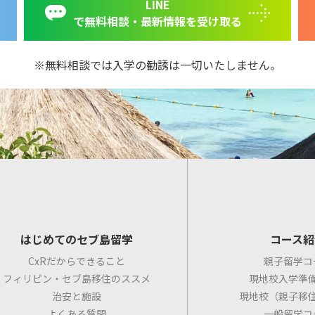
LINE
で無料相談・最新情報を受け取る
無料相談では入学の勧誘は一切いたしません。
はじめてのセブ島留学
コース紹
CxRだからできること
親子留学コ
フィリピン・セブ島移住のススメ
現地校入学準
治安と施設
現地校（親子移
よくある質問
一般留学コ