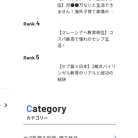
住】月●●万ないと生活でき
ません！海外子育て事情の本
音
4
Rank.
【マレーシアへ教育移住】コ
スパ最高で憧れのセレブ生
活！
5
Rank.
【セブ島×日本】2拠点バイリ
ンガル教育のリアルと成功の
秘訣
ま
Category
た
カテゴリー
セブ島親子留学・親子移住