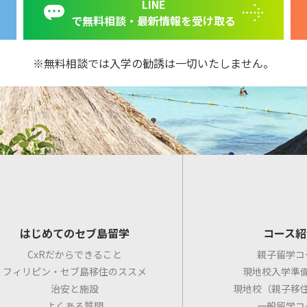
LINE
で無料相談・最新情報を受け取る
無料相談では入学の勧誘は一切いたしません。
はじめてのセブ島留学
コース紹
CxRだからできること
親子留学コ
フィリピン・セブ島移住のススメ
現地校入学準
治安と施設
現地校（親子移
よくある質問
一般留学コ