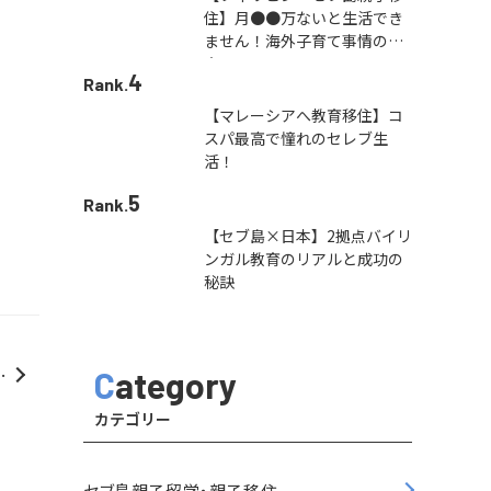
住】月●●万ないと生活でき
ません！海外子育て事情の本
音
4
Rank.
【マレーシアへ教育移住】コ
スパ最高で憧れのセレブ生
活！
5
Rank.
【セブ島×日本】2拠点バイリ
ンガル教育のリアルと成功の
秘訣
行
Category
た
カテゴリー
セブ島親子留学・親子移住