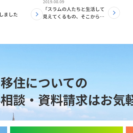
2019.08.09
「スラムの人たちと生活して
しました
見えてくるもの、そこから出
来るもの」ブログ更新しまし
た！
島移住についての
料相談・資料請求は
お気