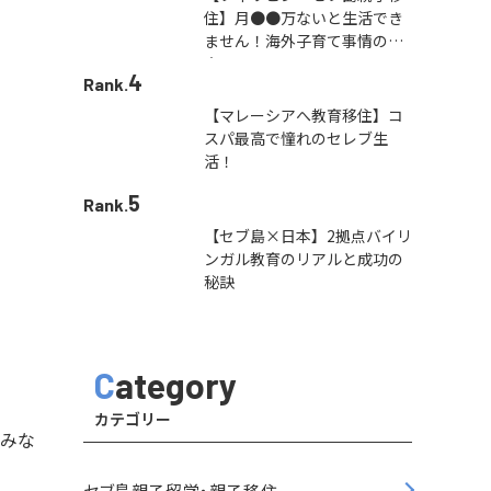
住】月●●万ないと生活でき
ません！海外子育て事情の本
音
4
Rank.
【マレーシアへ教育移住】コ
スパ最高で憧れのセレブ生
活！
5
Rank.
【セブ島×日本】2拠点バイリ
ンガル教育のリアルと成功の
秘訣
Category
カテゴリー
をみな
セブ島親子留学・親子移住