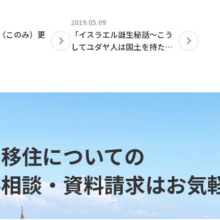
2019.05.09
（このみ）更
「イスラエル誕生秘話～こう
してユダヤ人は国土を持たな
い民となった～」ブログ更新
しました
島移住についての
料相談・資料請求は
お気