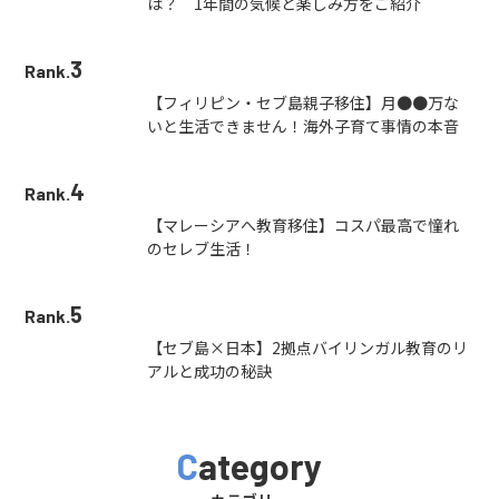
は？ 1年間の気候と楽しみ方をご紹介
3
Rank.
【フィリピン・セブ島親子移住】月●●万な
いと生活できません！海外子育て事情の本音
4
Rank.
【マレーシアへ教育移住】コスパ最高で憧れ
のセレブ生活！
5
Rank.
【セブ島×日本】2拠点バイリンガル教育のリ
アルと成功の秘訣
Category