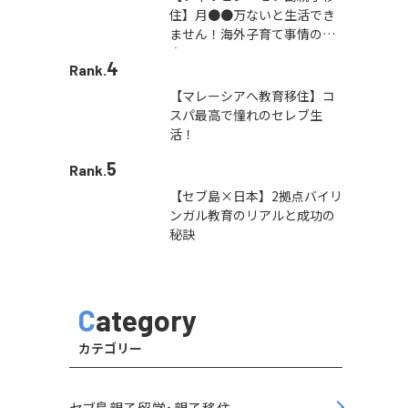
住】月●●万ないと生活でき
ません！海外子育て事情の本
音
4
Rank.
【マレーシアへ教育移住】コ
スパ最高で憧れのセレブ生
活！
5
Rank.
【セブ島×日本】2拠点バイリ
ンガル教育のリアルと成功の
秘訣
Category
カテゴリー
セブ島親子留学・親子移住