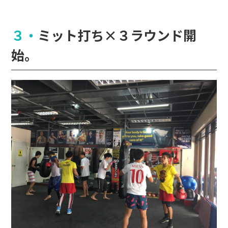
３・ミット打ち×３ラウンド開
始。