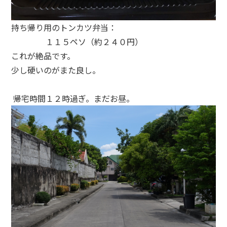
持ち帰り用のトンカツ弁当：
１１５ペソ（約２４０円）
これが絶品です。
少し硬いのがまた良し。
帰宅時間１２時過ぎ。まだお昼。