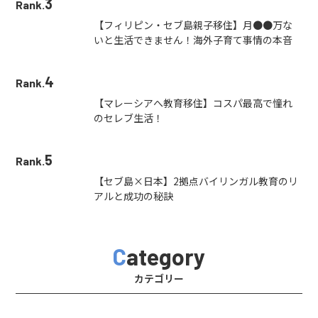
3
Rank.
【フィリピン・セブ島親子移住】月●●万な
いと生活できません！海外子育て事情の本音
4
Rank.
【マレーシアへ教育移住】コスパ最高で憧れ
のセレブ生活！
5
Rank.
【セブ島×日本】2拠点バイリンガル教育のリ
アルと成功の秘訣
Category
カテゴリー