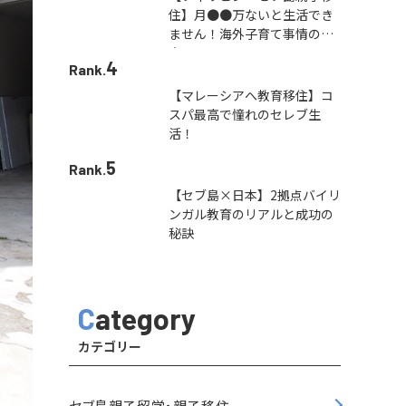
住】月●●万ないと生活でき
ません！海外子育て事情の本
音
4
Rank.
【マレーシアへ教育移住】コ
スパ最高で憧れのセレブ生
活！
5
Rank.
【セブ島×日本】2拠点バイリ
ンガル教育のリアルと成功の
秘訣
Category
カテゴリー
セブ島親子留学・親子移住