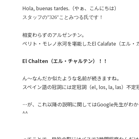
Hola, buenas tardes.（やぁ、こんにちは）
スタッフの”326″ことみつる氏です！
相変わらずのアルゼンチン。
ペリト・モレノ氷河を堪能したEl Calafate（
El Chalten（エル・チャルテン）！！
ん〜なんだか似たような名前が続きますね。
スペイン語の冠詞には定冠詞（el, los, la, las）不定冠
…が、これ以降の説明に関してはGoogle先生がわ
^^
ってことで、目的の町にはバスで3時間程度なんだ