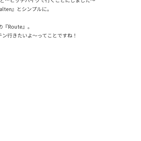
halten』とシンプルに。
『Route』。
テン行きたいよ〜ってことですね！