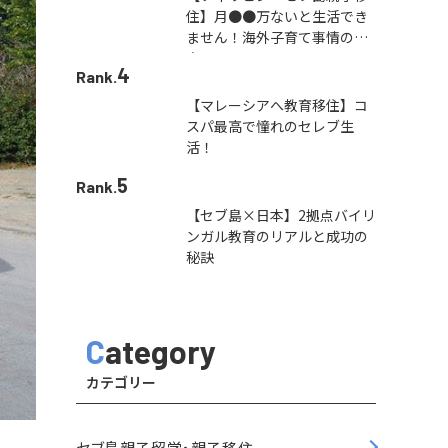
住】月●●万ないと生活でき
ません！海外子育て事情の本
音
4
Rank.
【マレーシアへ教育移住】コ
スパ最高で憧れのセレブ生
活！
5
Rank.
【セブ島×日本】2拠点バイリ
ンガル教育のリアルと成功の
秘訣
Category
カテゴリー
セブ島親子留学・親子移住