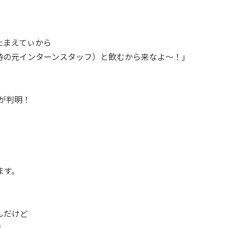
たまえてぃから
時の元インターンスタッフ）と飲むから来なよ〜！」
が判明！
ます。
んだけど
！