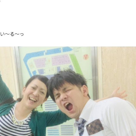
もい〜る〜っ