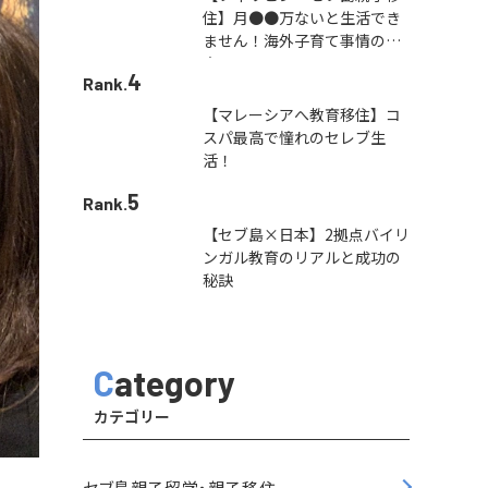
住】月●●万ないと生活でき
ません！海外子育て事情の本
音
4
Rank.
【マレーシアへ教育移住】コ
スパ最高で憧れのセレブ生
活！
5
Rank.
【セブ島×日本】2拠点バイリ
ンガル教育のリアルと成功の
秘訣
Category
カテゴリー
セブ島親子留学・親子移住