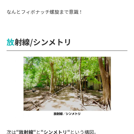
なんとフィボナッチ螺旋まで意識！
放射線/シンメトリ
次は
“
放射線
“
と
“
シンメトリ
“
という構図。