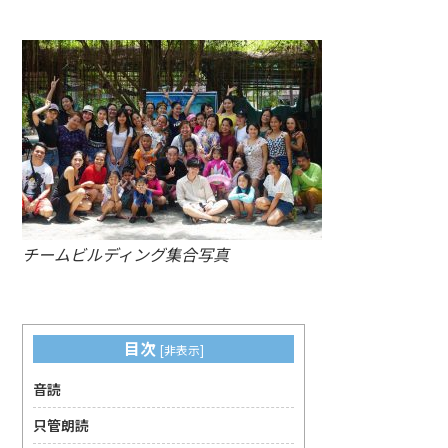
チームビルディング集合写真
目次
[
非表示
]
音読
只管朗読