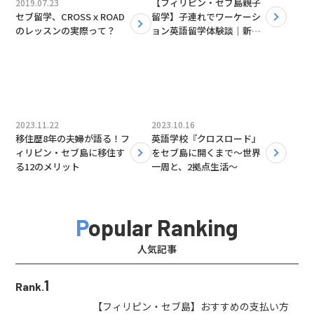
【フィリピン・セブ島親子
2019.07.23
セブ留学、CROSSｘROAD
留学】子連れでワーケーシ
のレッスンの実際って？
ョン英語留学体験談｜新し
い仕事と生活の形
2023.11.22
2023.10.16
移住歴8年の夫婦が語る！フ
英語学校『クロスロード』
ィリピン・セブ島に移住す
をセブ島に開くまで～世界
る12のメリット
一周と、2拠点生活～
Popular Ranking
人気記事
1
Rank.
【フィリピン・セブ島】おすすめの支払い方