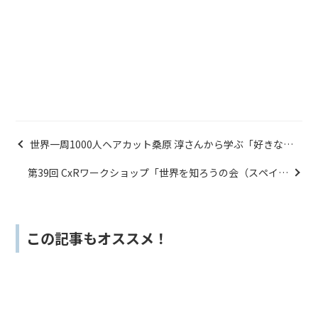
世界一周1000人ヘアカット桑原 淳さんから学ぶ「好きなこ
とを仕事に」
第39回 CxRワークショップ「世界を知ろうの会（スペイン
巡礼編）〜スペインの地を800km歩いて得られるもの〜」
この記事もオススメ！