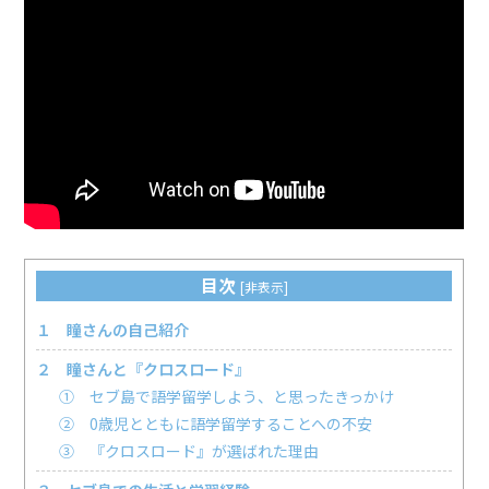
目次
[
非表示
]
１ 瞳さんの自己紹介
２ 瞳さんと『クロスロード』
① セブ島で語学留学しよう、と思ったきっかけ
② 0歳児とともに語学留学することへの不安
③ 『クロスロード』が選ばれた理由