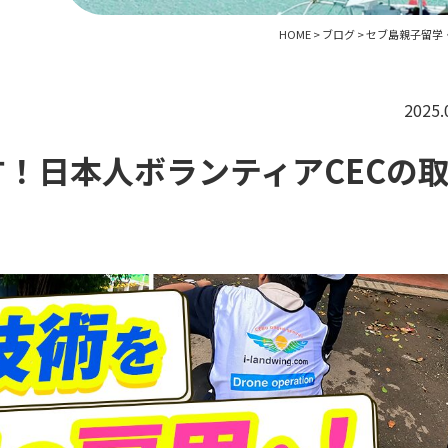
HOME
>
ブログ
>
セブ島親子留学
2025.
！日本人ボランティアCECの