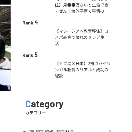
住】月●●万ないと生活でき
ません！海外子育て事情の本
音
4
Rank.
【マレーシアへ教育移住】コ
スパ最高で憧れのセレブ生
活！
5
Rank.
【セブ島×日本】2拠点バイリ
ンガル教育のリアルと成功の
秘訣
Category
カテゴリー
セブ島親子留学・親子移住