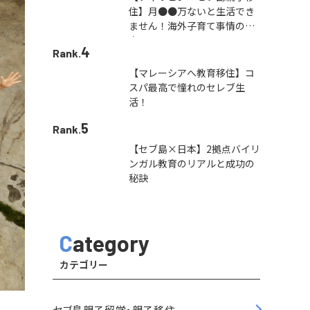
住】月●●万ないと生活でき
ません！海外子育て事情の本
音
4
Rank.
【マレーシアへ教育移住】コ
スパ最高で憧れのセレブ生
活！
5
Rank.
【セブ島×日本】2拠点バイリ
ンガル教育のリアルと成功の
秘訣
Category
カテゴリー
セブ島親子留学・親子移住