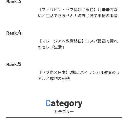
3
Rank.
【フィリピン・セブ島親子移住】月●●万な
いと生活できません！海外子育て事情の本音
4
Rank.
【マレーシアへ教育移住】コスパ最高で憧れ
のセレブ生活！
5
Rank.
【セブ島×日本】2拠点バイリンガル教育のリ
アルと成功の秘訣
Category
カテゴリー