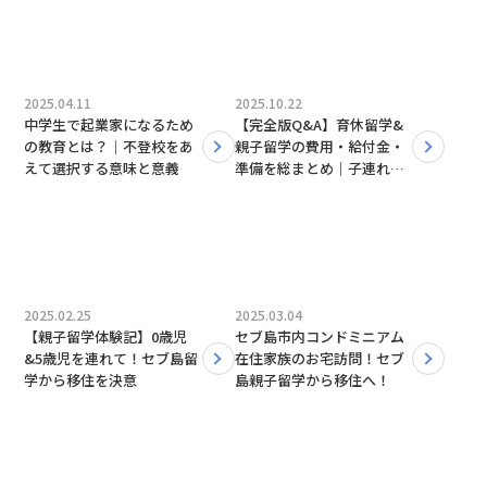
2025.04.11
2025.10.22
中学生で起業家になるため
【完全版Q&A】育休留学&
の教育とは？｜不登校をあ
親子留学の費用・給付金・
えて選択する意味と意義
準備を総まとめ｜子連れセ
ブ島留学ガイド
2025.02.25
2025.03.04
【親子留学体験記】0歳児
セブ島市内コンドミニアム
&5歳児を連れて！セブ島留
在住家族のお宅訪問！セブ
学から移住を決意
島親子留学から移住へ！