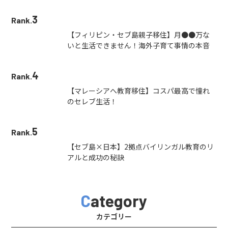
3
Rank.
【フィリピン・セブ島親子移住】月●●万な
いと生活できません！海外子育て事情の本音
4
Rank.
【マレーシアへ教育移住】コスパ最高で憧れ
のセレブ生活！
5
Rank.
【セブ島×日本】2拠点バイリンガル教育のリ
アルと成功の秘訣
Category
カテゴリー