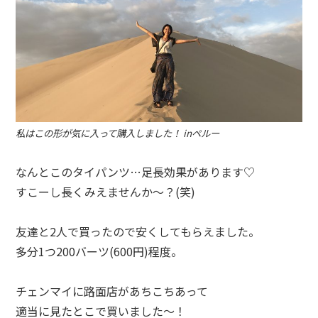
私はこの形が気に入って購入しました！ inペルー
なんとこのタイパンツ…足長効果があります♡
すこーし長くみえませんか～？(笑)
友達と
2
人で買ったので安くしてもらえました。
多分
1
つ
200
バーツ(
600
円)程度。
チェンマイに路面店があちこちあって
適当に見たとこで買いました～！