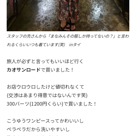
スタッフの充さんから「まなみんその服しか持ってないの？」と言わ
れるくらいいつも着ています(笑) inタイ
旅人が必ずと言ってもいいほど行く
カオサンロード
で買いました！
お店ウロウロしたけど値切れなくて
(交渉はあまり得意ではないんです笑)
300
バーツ(
1200
円くらい)で買いました！
こうゆうワンピースってかわいいし
ペラペラだから洗いやすいし