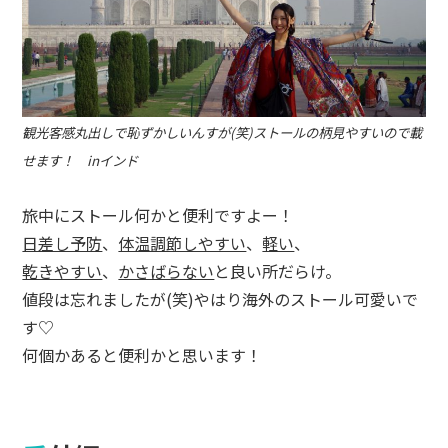
観光客感丸出しで恥ずかしいんすが(笑)ストールの柄見やすいので載
せます！ inインド
旅中にストール何かと便利ですよー！
日差し予防
、
体温調節しやすい
、
軽い
、
乾きやすい
、
かさばらない
と良い所だらけ。
値段は忘れましたが(笑)やはり海外のストール可愛いで
す♡
何個かあると便利かと思います！