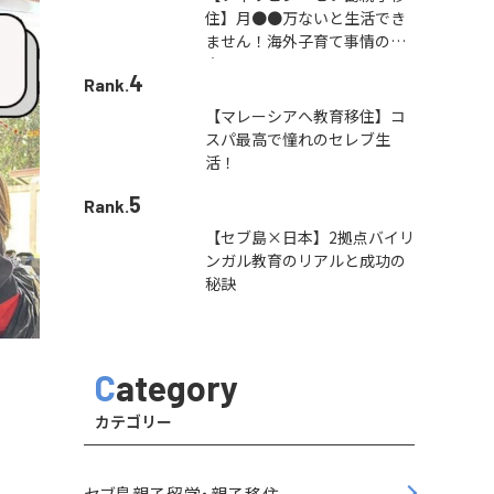
住】月●●万ないと生活でき
ません！海外子育て事情の本
音
4
Rank.
【マレーシアへ教育移住】コ
スパ最高で憧れのセレブ生
活！
5
Rank.
【セブ島×日本】2拠点バイリ
ンガル教育のリアルと成功の
秘訣
Category
カテゴリー
セブ島親子留学・親子移住