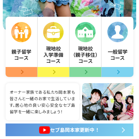
現地校
現地校
親子留学
一般留学
入学準備
（親子移住）
コース
コース
コース
コース
オーナー家族である私たち岡本家も
皆さんと一緒のお家で生活していま
す。居心地の良い安心安全なセブ島
留学を一緒に楽しみましょう！
セブ島岡本家更新中！