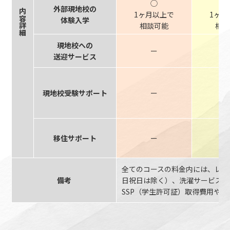
◯
外部現地校の
内容詳細
1ヶ月以上で
1ヶ月
体験入学
相談可能
相談
現地校への
ー
送迎サービス
現地校受験サポート
ー
移住サポート
ー
全てのコースの料金内には、レッ
備考
日祝日は除く）、洗濯サービス（
SSP（学生許可証）取得費用や