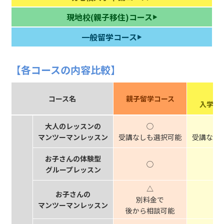
現地校(親子移住)コース
一般留学コース
現
コース名
親子留学コース
入学準
大人のレッスンの
◯
マンツーマンレッスン
受講なしも選択可能
受講なし
お子さんの体験型
◯
グループレッスン
△
お子さんの
別料金で
マンツーマンレッスン
後から相談可能