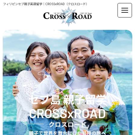
フィリピンセブ親子英語留学｜CROSSxROAD（クロスロード）
セブ島 親子留学
CROSSxROAD
クロスロード
親子で世界を舞台にした冒険の旅へ