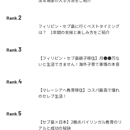
法＆現金の入手方法をご紹介
2
Rank.
フィリピン・セブ島に行くベストタイミング
は？ 1年間の気候と楽しみ方をご紹介
3
Rank.
【フィリピン・セブ島親子移住】月●●万な
いと生活できません！海外子育て事情の本音
4
Rank.
【マレーシアへ教育移住】コスパ最高で憧れ
のセレブ生活！
5
Rank.
【セブ島×日本】2拠点バイリンガル教育のリ
アルと成功の秘訣