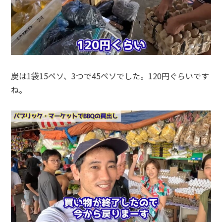
炭は1袋15ペソ、3つで45ペソでした。120円ぐらいです
ね。