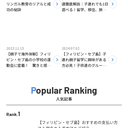
リンガル教育のリアルと成
選徹底解説｜子連れでも1日
功の秘訣
遊べる！留学、移住、旅行
者必見
2023.11.15
2024.07.02
【親子で海外体験】フィリ
【フィリピン・セブ島】子
ピン・セブ島の小学校の運
連れ親子留学に興味がある
動会に密着！ 驚きと感動
方必見！子供達のグループ
の体験レポ
レッスンに密着｜クロスロ
ード
Popular Ranking
人気記事
1
Rank.
【フィリピン・セブ島】おすすめの支払い方