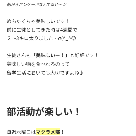
朝からパンケーキなんて幸せ〜♡
めちゃくちゃ美味しいです！
前に生徒としてきた時は
4
週間で
２〜3
キロ太りました
…σ
(
^_^
😉
生徒さんも
「美味しいー！」
と好評です！
美味しい物を食べれるのって
留学生活においても大切ですよね♪
部活動が楽しい！
毎週水曜日は
マクラメ部
！