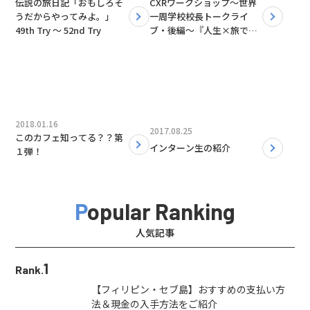
伝説の旅日記「おもしろそ
CXRワークショップ〜世界
うだからやってみよ。」
一周学校校長トークライ
49th Try 〜 52nd Try
ブ・後編〜『人生×旅での
挑戦』
2018.01.16
2017.08.25
このカフェ知ってる？？第
インターン生の紹介
１弾！
Popular Ranking
人気記事
1
Rank.
【フィリピン・セブ島】おすすめの支払い方
法＆現金の入手方法をご紹介