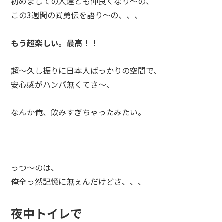
初めましての人達とも仲良くなり～の、
この3週間の武勇伝を語り～の、、、
もう超楽しい。最高！！
超～久し振りに日本人ばっかりの空間で、
安心感がハンパ無くてさ～、
なんか俺、飲みすぎちゃったみたい。
っつ～のは、
俺全っ然記憶に無ぇんだけどさ、、、
夜中トイレで