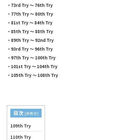
・
73rd Try 〜 76th Try
・
77th Try 〜 80th Try
・81st
Try 〜 84th Try
・85th
Try 〜 88th Try
・89th
Try 〜 92nd Try
・93rd
Try 〜 96th Try
・97th
Try 〜 100th Try
・101st
Try 〜 104th Try
・105th
Try 〜 108th Try
目次
[
非表示
]
109th Try
110th Try