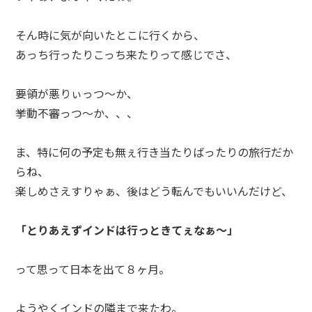
そん時に気が向いたとこに行くから、
あっち行ったりこっち来たりって感じでさ、
要領が悪りぃっつ～か、
挙動不審っつ～か、、、
ま、特に何の予定も無ぇ行き当たりばったりの旅行だか
らね、
楽しめさえすりゃぁ、後はどう転んでもいいんだけど、
「とりあえずインドは行っときてぇなぁ～」
って思って日本を出て８ヶ月。
ようやくインドの隣まで来たわ。